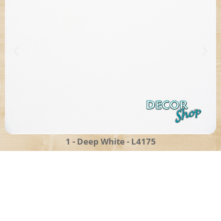
1 - Deep White - L4175